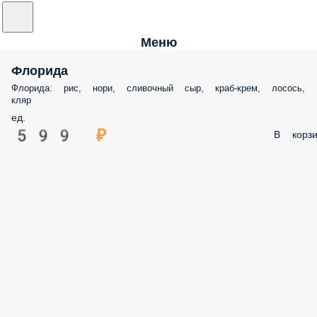
Меню
Флорида
Флорида: рис, нори, сливочный сыр, краб-крем, лосось,
кляр
ед.
599 ₽
В корзи